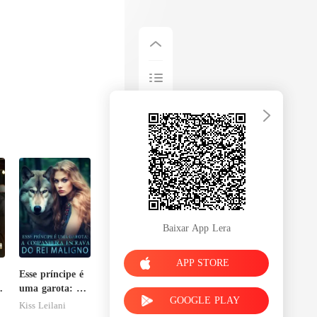
Baixar App Lera
APP STORE
Esse príncipe é
a
uma garota: A
GOOGLE PLAY
companheira
Kiss Leilani
escrava do rei