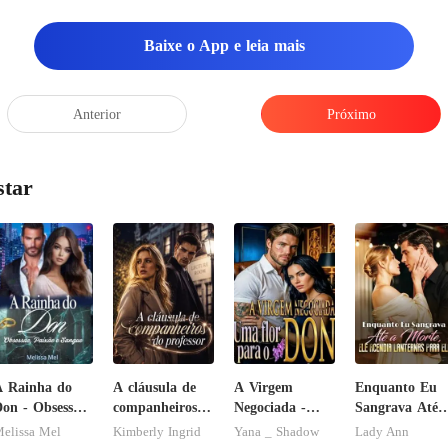
Baixe o App e leia mais
Anterior
Próximo
star
 Rainha do
A cláusula de
A Virgem
Enquanto Eu
on - Obsessão,
companheiros
Negociada -
Sangrava Até 
aixão e
do professor
Uma flor para
Morte, Ele
elissa Mel
Kimberly Ingrid
Yana _ Shadow
Lady Ann
Sangue
o Don
Acendia