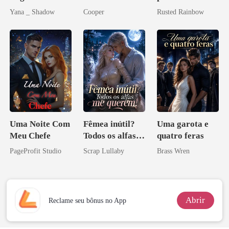
Uma flor para o
Preciosa
Yana _ Shadow
Cooper
Rusted Rainbow
Don
princesa de uma
família
mafiosa!
Uma Noite Com
Fêmea inútil?
Uma garota e
Meu Chefe
Todos os alfas
quatro feras
me querem!
PageProfit Studio
Scrap Lullaby
Brass Wren
Abrir
Reclame seu bônus no App