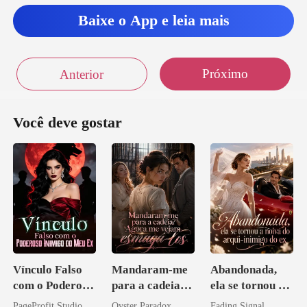
Baixe o App e leia mais
Próximo
Anterior
Você deve gostar
Vínculo Falso
Mandaram-me
Abandonada,
com o Poderoso
para a cadeia?
ela se tornou a
Inimigo do Meu
Agora me
noiva do arqui-
PageProfit Studio
Oyster Paradox
Fading Signal