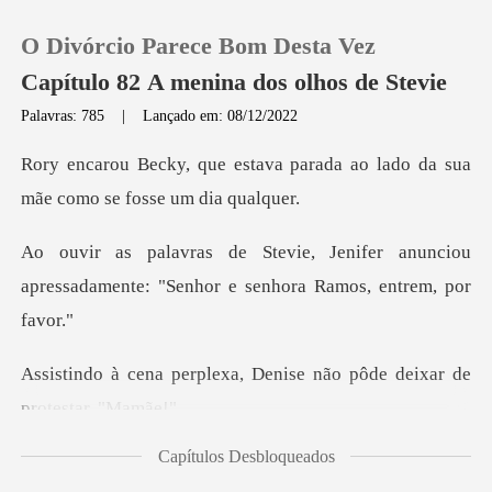
O Divórcio Parece Bom Desta Vez
Capítulo 82 A menina dos olhos de Stevie
Palavras: 785
|
Lançado em: 08/12/2022
0
a parada ao lado da sua
mãe c
Loja
fer anunciou
apressadamente: "Senhor
Histórico
Sair
xa, Denise não pôde deix
Baixar App
Capítulos Desbloqueados
lia Ramos estava ali pa