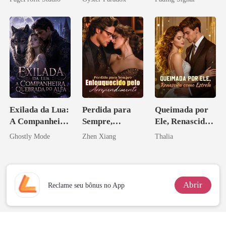
Ex
vejam esmagá-
inimigo do ex
los
Exilada da Lua:
Perdida para
Queimada por
A Companheira
Sempre,
Ele, Renascida
Quebrada do
Enlouquecido
como Estrela
Ghostly Mode
Zhen Xiang
Thalia
Alfa
pelo
Arrependiment
o
Abrir
Reclame seu bônus no App