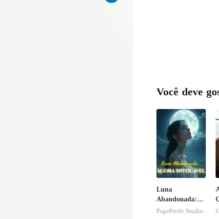
Você deve go
Luna
A
Abandonada:
Q
Agora Intocável
S
PageProfit Studio
G
B