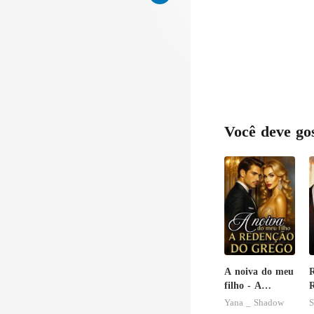
Você deve go
A noiva do meu
R
filho - A
R
Redenção do
V
Yana _ Shadow
S
grego
A