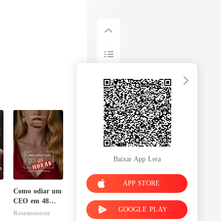
Baixar App Lera
APP STORE
m
Como odiar um
CEO em 48
GOOGLE PLAY
horas
Roseanautora