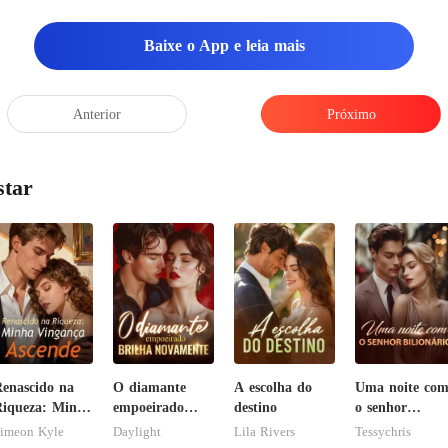
Baixe o App e leia mais
Anterior
Próximo
star
enascido na
O diamante
A escolha do
Uma noite co
iqueza: Minha
empoeirado
destino
o senhor
ingança
brilha
Bilionário
imeon Kyle
Daylight
Lila Rivers
Tessychris
scende
novamente