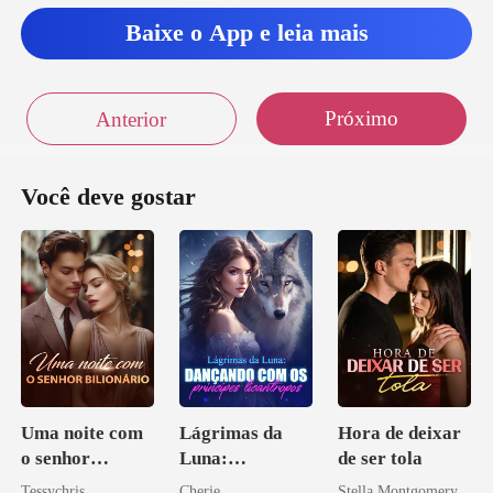
Baixe o App e leia mais
Próximo
Anterior
Você deve gostar
Uma noite com
Lágrimas da
Hora de deixar
o senhor
Luna:
de ser tola
Bilionário
Dançando com
Tessychris
Cherie
Stella Montgomery