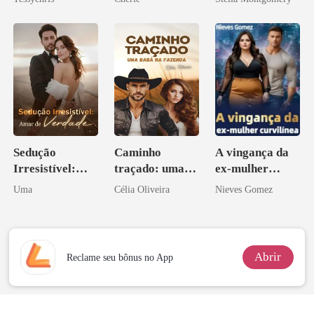
os príncipes
licantropos
Sedução
Caminho
A vingança da
Irresistível:
traçado: uma
ex-mulher
Amar de
babá na fazenda
curvilínea
Uma
Célia Oliveira
Nieves Gomez
Verdade
Abrir
Reclame seu bônus no App