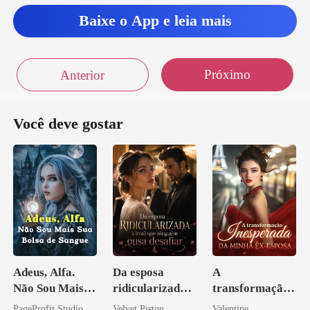
Baixe o App e leia mais
Próximo
Anterior
Você deve gostar
Adeus, Alfa.
Da esposa
A
Não Sou Mais
ridicularizada à
transformação
Sua Bolsa de
irmã que
inesperada da
PageProfit Studio
Velvet Piston
Valentine