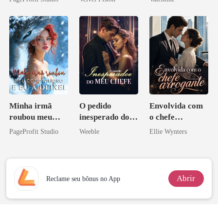
Sangue
ninguém ousa
minha ex-
desafiar
esposa
Minha irmã
O pedido
Envolvida com
roubou meu
inesperado do
o chefe
companheiro e
meu chefe
arrogante
PageProfit Studio
Weeble
Ellie Wynters
eu a deixei
Abrir
Reclame seu bônus no App