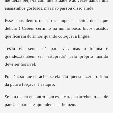
me deixa beijá-la com intensidade e as vezes damo
.que
delícia ! Cabem certinho na minha boca, bicos r
auma é
grande....também ser "estuprada
la não queria fazer e o filho
cara, eu arrebento ele de
panca