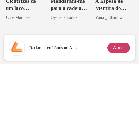
Cicatrizes de
Mandaram-me
A Esposa de
um laço
para a cadeia?
Mentira do
rompido
Agora me
Sottocapo
Calv Momose
Oyster Paradox
Yana _ Shadow
vejam esmagá-
los
Abrir
Reclame seu bônus no App