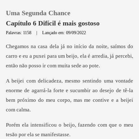
Uma Segunda Chance
Capítulo 6 Difícil é mais gostoso
Palavras: 1158
|
Lançado em: 09/09/2022
0
do
carro e eu a puxei para um beijo, ela é arredia,
Loja
Histórico
me de agarrá-la forte e sucumbir ao desejo de tê-la
Sair
bem
Baixar App
jo, fazendo com que o meu
te