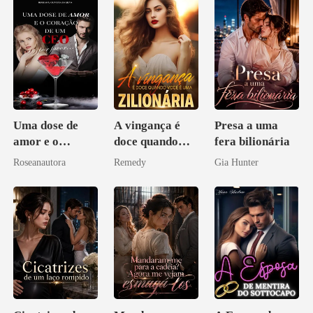
Uma dose de
A vingança é
Presa a uma
amor e o
doce quando
fera bilionária
coração de um
você é uma
Roseanautora
Remedy
Gia Hunter
CEO, por favor
zilionária