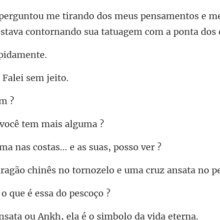
ensamentos e m
stava c
pi
 Fale
 você tem m
s costas... e as
nês no tornozelo e uma
o que é essa
ou Ankh, ela é o si