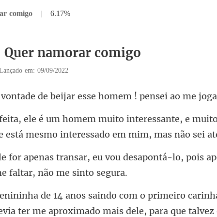
ar comigo
|
6.17%
5 Quer namorar comigo
Lançado em: 09/09/2022
beijar esse homem ! pe
essante, e muito
e está mesm
u vou desapontá-lo, pois ap
h
devia ter me aproximado mais d