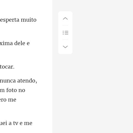
óxima dele e
em foto no
uei a tv e me