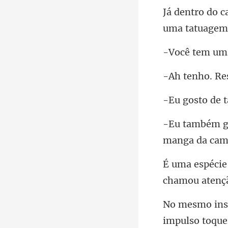
um
m uma
de t
manga da cam
chamo
im