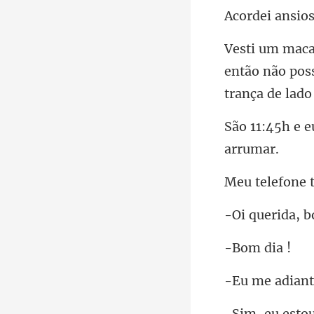
então não pos
one 
rida, b
m d
to