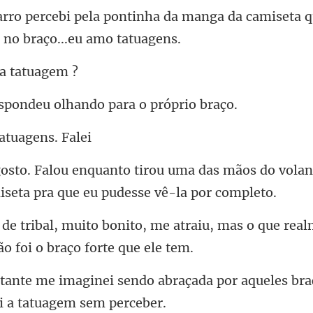
ha da manga da camiseta q
 ta
ndeu olhando par
atua
das mãos do volant
i
me atraiu, mas o que rea
abraçada por aqueles br