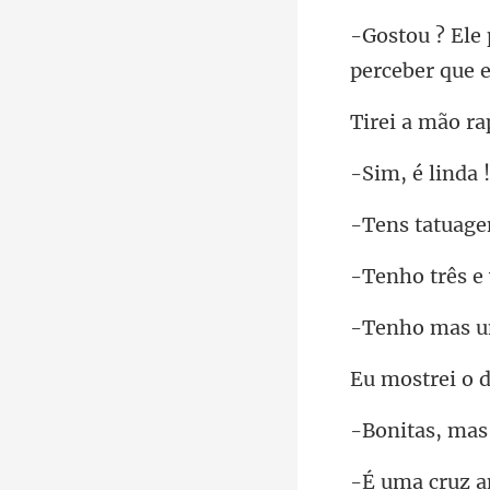
perceber que e
mão ra
nda !
tatu
e