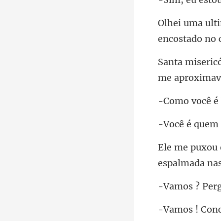
encostado no 
er
! Con