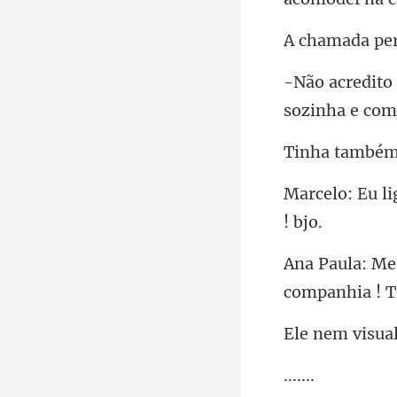
e
mbém
comp