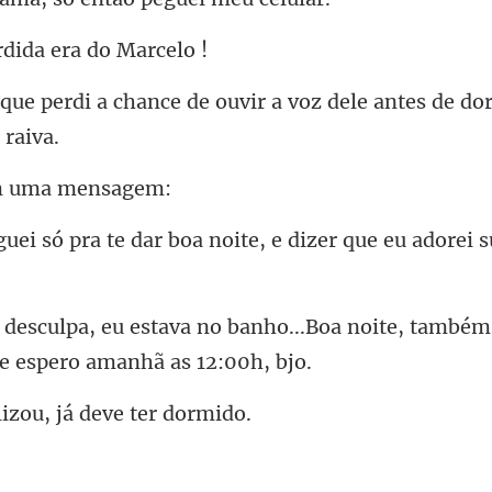
rdida era
de ouvir a voz dele antes de do
 uma
dar boa noite, e dizer que
nho...Boa noite, também
lizou, já dev