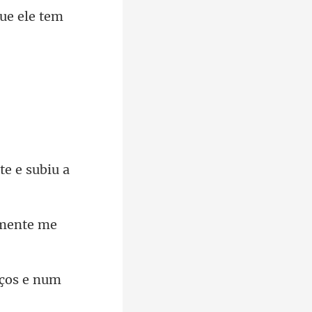
ue ele tem
e e subiu a
lmente me
aços e num