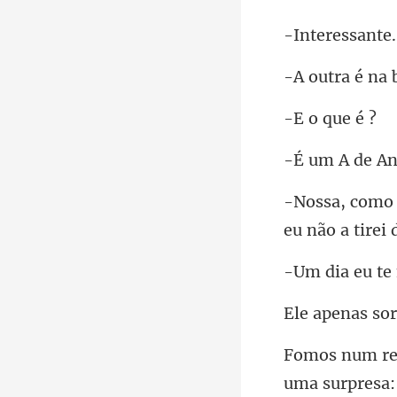
que
eu te
penas