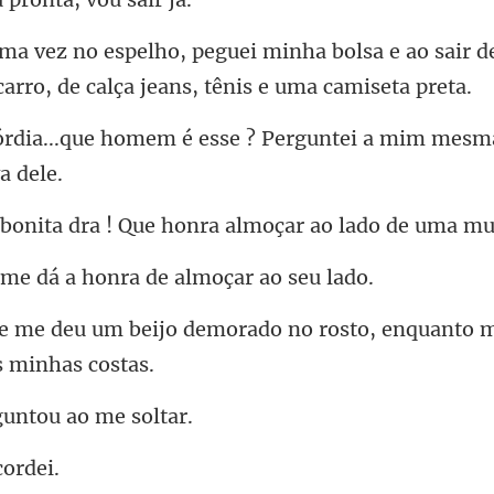
bolsa e ao sair d
ca
é esse ? Perguntei a mim mesm
Que honra almoçar ao lad
á a honra de almo
morado no rosto, enquanto 
guntou a