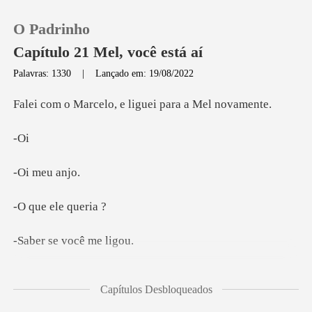
O Padrinho
Capítulo 21 Mel, você está aí
Palavras: 1330
|
Lançado em: 19/08/2022
0
lo, e liguei para
O
Loja
meu
Histórico
ele q
Sair
e você m
Baixar App
voc
Capítulos Desbloqueados
falar com