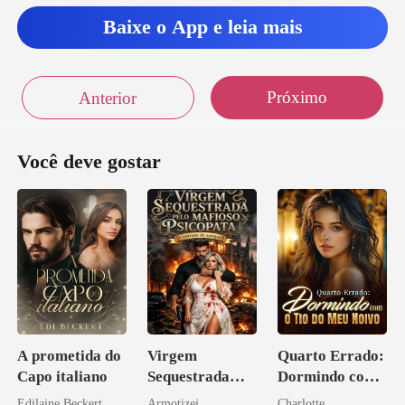
você e falei pra ele te dar um tem
Baixe o App e leia mais
untou aon
Próximo
Anterior
mas eu disse
Você deve gostar
rig
u
A prometida do
Virgem
Quarto Errado:
Capo italiano
Sequestrada
Dormindo com
pelo Mafioso
o Tio do Meu
Edilaine Beckert
Armotizei
Charlotte