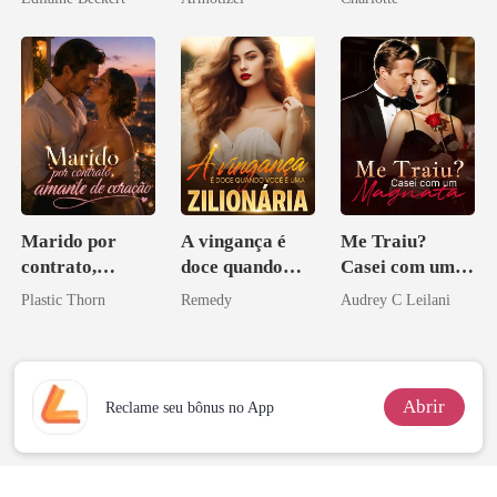
Psicopata :
Noivo
CONTRATO
DE SANGUE
Marido por
A vingança é
Me Traiu?
contrato,
doce quando
Casei com um
amante de
você é uma
Magnata
Plastic Thorn
Remedy
Audrey C Leilani
coração
zilionária
Abrir
Reclame seu bônus no App