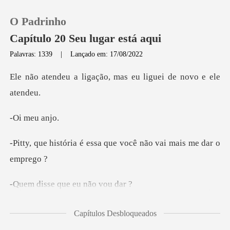
O Padrinho
Capítulo 20 Seu lugar está aqui
Palavras: 1339
|
Lançado em: 17/08/2022
0
ação, mas eu liguei d
Loja
meu
Histórico
essa que você não vai
Sair
e que eu n
Baixar App
cou que não
Capítulos Desbloqueados
quer que eu vá, e que você não