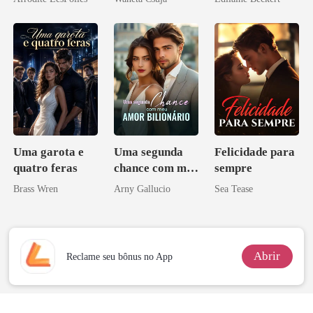
Melhor Amiga
Uma garota e
Uma segunda
Felicidade para
quatro feras
chance com meu
sempre
amor bilionário
Brass Wren
Arny Gallucio
Sea Tease
Abrir
Reclame seu bônus no App