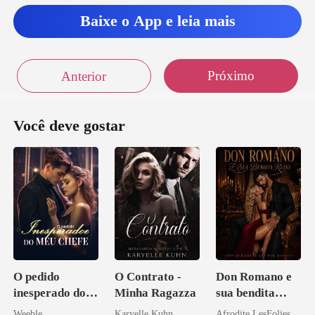
Baixe o App e leia mais
Próximo
Anterior
Você deve gostar
O pedido
O Contrato -
Don Romano e
inesperado do
Minha Ragazza
sua bendita
meu chefe
ruína
Weeble
Karyelle Kuhn
Afrodite LesFolies