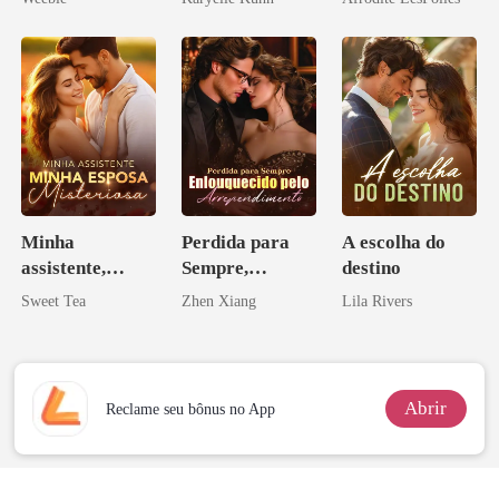
Minha
Perdida para
A escolha do
assistente,
Sempre,
destino
minha esposa
Enlouquecido
Sweet Tea
Zhen Xiang
Lila Rivers
misteriosa
pelo
Arrependiment
o
Abrir
Reclame seu bônus no App