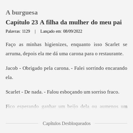
A burguesa
Capítulo 23 A filha da mulher do meu pai
Palavras: 1129
|
Lançado em: 08/09/2022
0
isso Scarlet se
arruma, depois ela
Loja
a carona. - Falei so
Histórico
- Falou esboçando
Sair
umenos um
Baixar App
selinho, mas Scarlet fica séri
Capítulos Desbloqueados