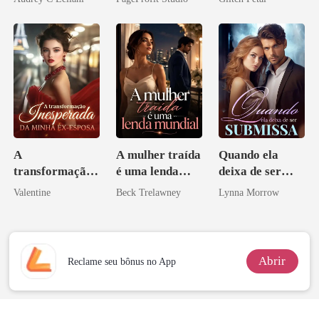
Bilionário
pai dele
Inimigo Dele
A
A mulher traída
Quando ela
transformação
é uma lenda
deixa de ser
inesperada da
mundial
submissa
Valentine
Beck Trelawney
Lynna Morrow
minha ex-
esposa
Abrir
Reclame seu bônus no App