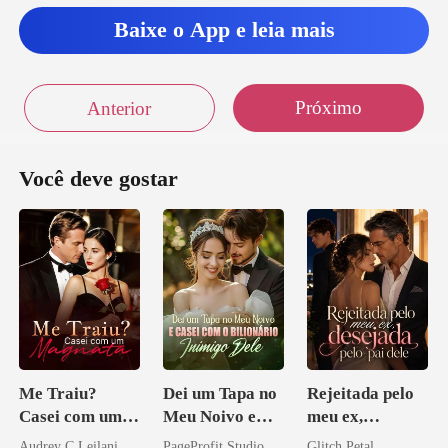
Baixe o App e leia mais
Próximo
Anterior
Você deve gostar
Me Traiu?
Dei um Tapa no
Rejeitada pelo
Casei com um
Meu Noivo e
meu ex,
Magnata
Casei com o
desejada pelo
Audrey C Leilani
PageProfit Studio
Glitch Petal