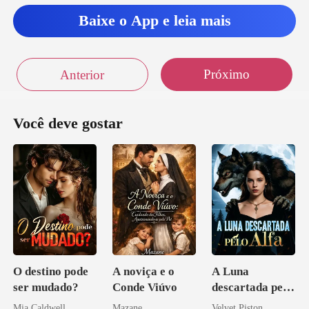
Baixe o App e leia mais
Próximo
Anterior
Você deve gostar
O destino pode
A noviça e o
A Luna
ser mudado?
Conde Viúvo
descartada pelo
Alfa
Mia Caldwell
Mazane
Velvet Piston