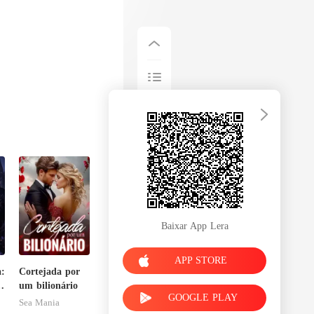
Baixar App Lera
APP STORE
a:
Cortejada por
a
um bilionário
GOOGLE PLAY
Sea Mania