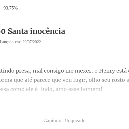
93.75%
60 Santa inocência
Lançado em: 29/07/2022
rma que até parece que vou fugir, olho se
ontem, foi intenso de mais,
—— Capítulo Bloqueado ——
cheia, preciso fa