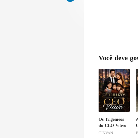
Você deve go
Os Trigêmeos
A
do CEO Viúvo
C
CINVAN
E