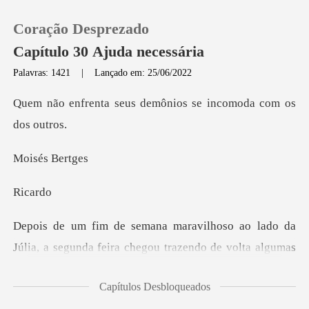
Coração Desprezado
Capítulo 30 Ajuda necessária
Palavras: 1421
|
Lançado em: 25/06/2022
0
us demônios se incom
Loja
és B
Histórico
ca
Sair
unda feira chegou trazendo de volta algumas
Baixar App
questões que preci
Capítulos Desbloqueados