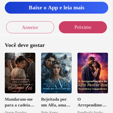
bre como ela estava, se
Baixe o App e leia mais
Próximo
Anterior
Você deve gostar
Mandaram-me
Rejeitada por
O
para a cadeia?
um Alfa, amada
Arrependiment
Agora me
por um
o do Alfa:
Oyster Paradox
Baby Kemo
PageProfit Studio