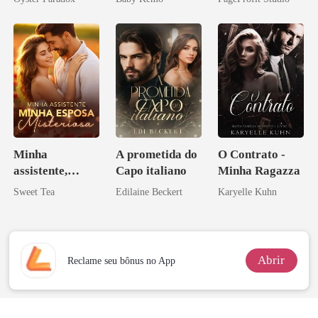
vejam esmagá-
Licantropo
Perder Sua
los
Verdadeira
Companheira
Minha
A prometida do
O Contrato -
assistente,
Capo italiano
Minha Ragazza
minha esposa
Sweet Tea
Edilaine Beckert
Karyelle Kuhn
misteriosa
Abrir
Reclame seu bônus no App