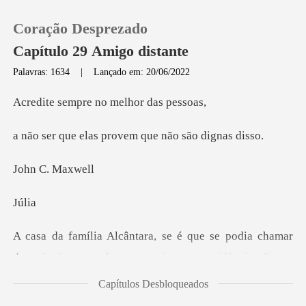
Coração Desprezado
Capítulo 29 Amigo distante
Palavras: 1634
|
Lançado em: 20/06/2022
0
pre no melho
as provem que não
Loja
C. Ma
Histórico
ú
Sair
e imensa residência, ficava
Baixar App
vizinho a propriedade dos Mendes de Albuquerque,
Capítulos Desbloqueados
a