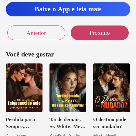
Baixe o App e leia mais
Próximo
Anterior
Você deve gostar
Perdida para
Tarde demais,
O destino pode
Sempre,
Sr. White! Me
ser mudado?
Enlouquecido
casei com seu
Zhen Xiang
PageProfit Studio
Mia Caldwell