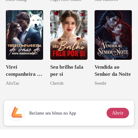
pelo
rival
Arrependiment
o
Virei
Seu brilho fala
Vendida ao
companheira do
por si
Senhor da Noite
irmão de meu
AlisTae
Cherish
Seenbi
namorado?!
Abrir
Reclame seu bônus no App