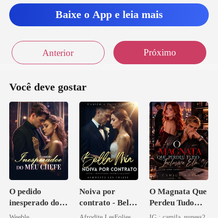
Baixe o App e leia mais
Próximo
Anterior
Você deve gostar
O pedido
Noiva por
O Magnata Que
inesperado do
contrato - Bella
Perdeu Tudo
meu chefe
Mia
Inclusive Ela
Weeble
Afrodite LesFolies
IG : camila_nuness2