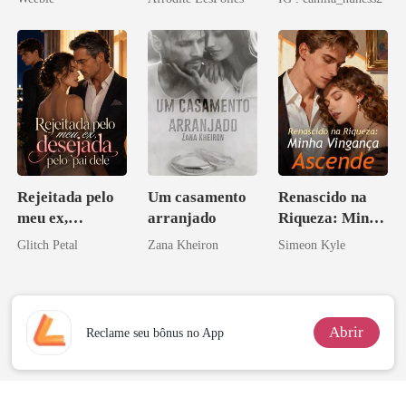
Rejeitada pelo
Um casamento
Renascido na
meu ex,
arranjado
Riqueza: Minha
desejada pelo
Vingança
Glitch Petal
Zana Kheiron
Simeon Kyle
pai dele
Ascende
Abrir
Reclame seu bônus no App