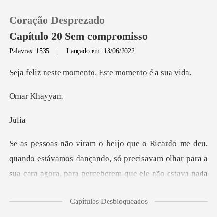
Coração Desprezado
Capítulo 20 Sem compromisso
Palavras: 1535
|
Lançado em: 13/06/2022
0
momento. Este mom
Kha
Loja
ú
Histórico
Sair
mos dançando, só precisavam olhar para a
sua cara agora, para perce
Baixar App
Capítulos Desbloqueados
ar seriamente, o mais rá