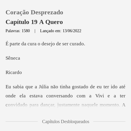
Coração Desprezado
Capítulo 19 A Quero
Palavras: 1580
|
Lançado em: 13/06/2022
0
ra o desejo d
ne
Loja
ca
Histórico
Sair
estava conversando com a Vivi e a ter
convidado para dançar, justa
Baixar App
Capítulos Desbloqueados
reocupado com i