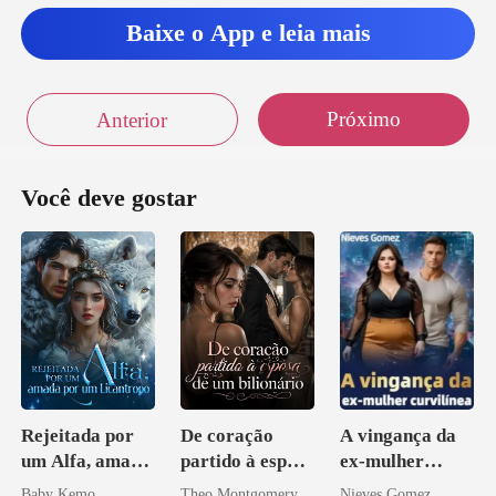
Baixe o App e leia mais
do claro que e
Próximo
Anterior
Você deve gostar
Rejeitada por
De coração
A vingança da
um Alfa, amada
partido à esposa
ex-mulher
por um
de um bilionário
curvilínea
Baby Kemo
Theo Montgomery
Nieves Gomez