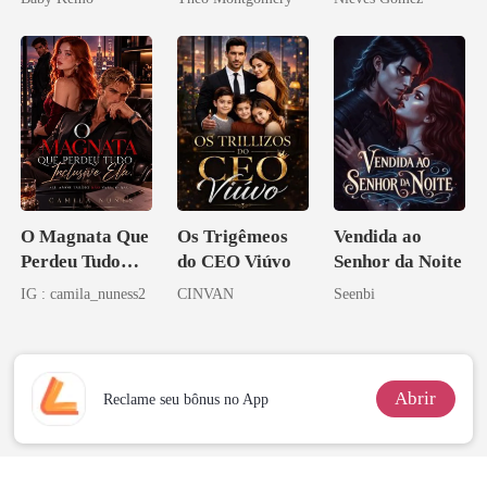
Licantropo
O Magnata Que
Os Trigêmeos
Vendida ao
Perdeu Tudo
do CEO Viúvo
Senhor da Noite
Inclusive Ela
IG : camila_nuness2
CINVAN
Seenbi
Abrir
Reclame seu bônus no App