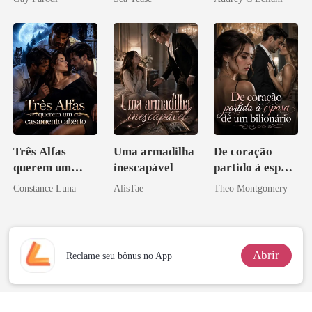
Bilionários:
Veja-me Brilhar
Três Alfas
Uma armadilha
De coração
querem um
inescapável
partido à esposa
casamento
de um bilionário
Constance Luna
AlisTae
Theo Montgomery
aberto
Abrir
Reclame seu bônus no App