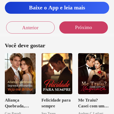
Baixe o App e leia mais
Próximo
Anterior
Você deve gostar
Aliança
Felicidade para
Me Traiu?
Quebrada,
sempre
Casei com um
Segredos
Magnata
Gay Parodi
Sea Tease
Audrey C Leilani