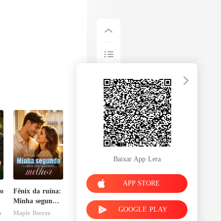
Baixar App Lera
APP STORE
o
Fênix da ruína:
Minha segunda
GOOGLE PLAY
vida e um
o
Maple Breeze
homem melhor