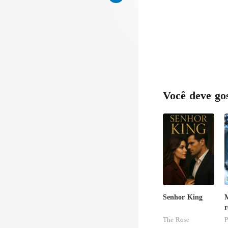
Você deve go
Senhor King
c
The Rose
P
e