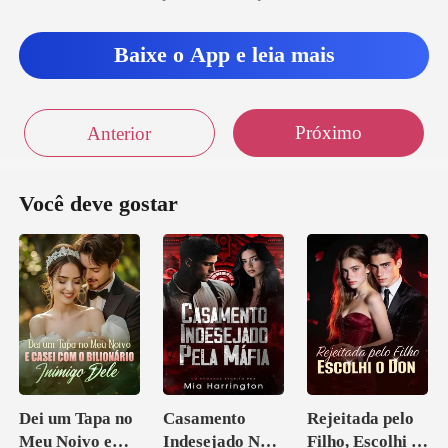
Baixe o App e leia mais
Próximo
Anterior
Você deve gostar
Dei um Tapa no
Casamento
Rejeitada pelo
Meu Noivo e
Indesejado Na
Filho, Escolhi o