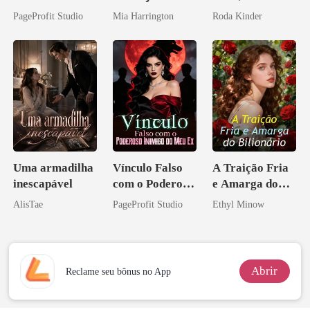
Casei com o
Máfia
Don
PageProfit Studio
Mia Harrington
Roda Kinder
Bilionário
Inimigo Dele
Uma armadilha
Vínculo Falso
A Traição Fria
inescapável
com o Poderoso
e Amarga do
Inimigo do Meu
Bilionário
AlisTae
PageProfit Studio
Ethyl Minow
Ex
Abrir
Reclame seu bônus no App