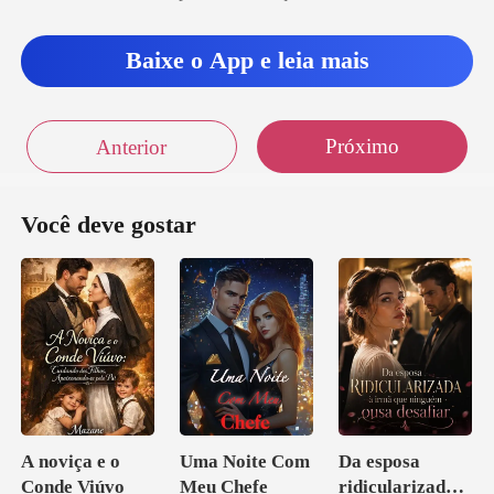
Baixe o App e leia mais
Próximo
Anterior
Você deve gostar
A noviça e o
Uma Noite Com
Da esposa
Conde Viúvo
Meu Chefe
ridicularizada à