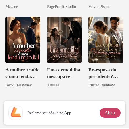
irmã que
Mazane
PageProfit Studio
Velvet Piston
ninguém ousa
desafiar
A mulher traída
Uma armadilha
Ex-esposa do
é uma lenda
inescapável
presidente?
mundial
Preciosa
Beck Trelawney
AlisTae
Rusted Rainbow
princesa de uma
família
mafiosa!
Abrir
Reclame seu bônus no App