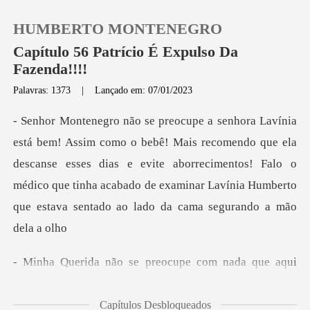
HUMBERTO MONTENEGRO
Capítulo 56 Patrício É Expulso Da
Fazenda!!!!
Palavras: 1373
|
Lançado em: 07/01/2023
0
Loja
omendo que ela
descanse esses dias e evite aborrecimentos! Falo o
Histórico
médico que tinha acabado
Sair
reocupe com nada que aqu
Baixar App
Capítulos Desbloqueados