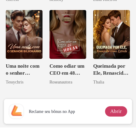
zilionária
Uma noite com
Como odiar um
Queimada por
o senhor
CEO em 48
Ele, Renascida
Bilionário
horas
como Estrela
Tessychris
Roseanautora
Thalia
Abrir
Reclame seu bônus no App