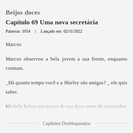
Beijos doces
Capítulo 69 Uma nova secretária
Palavras: 1054
|
Lançado em: 02/11/2022
0
rc
la jovem a sua frent
Loja
Histórico
e a Shirley são amig
Sair
ouco de sua água a
Baixar App
Capítulos Desbloqueados
moramos perto. _ ela contou. _Quer dizer, não mor