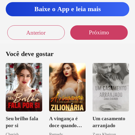
Baixe o App e leia mais
Próximo
Anterior
Você deve gostar
Seu brilho fala
A vingança é
Um casamento
por si
doce quando
arranjado
você é uma
Cherish
Remedy
Zana Kheiron