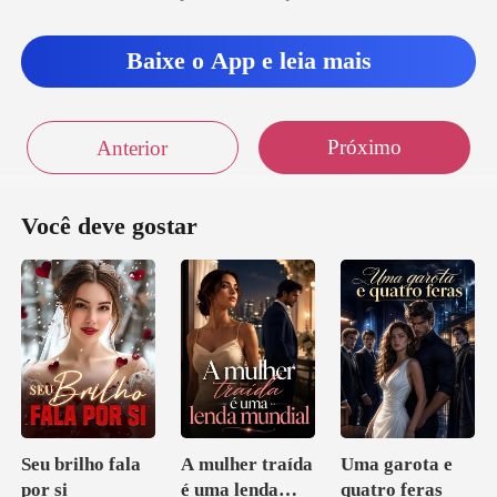
Baixe o App e leia mais
Próximo
Anterior
Você deve gostar
Seu brilho fala
A mulher traída
Uma garota e
por si
é uma lenda
quatro feras