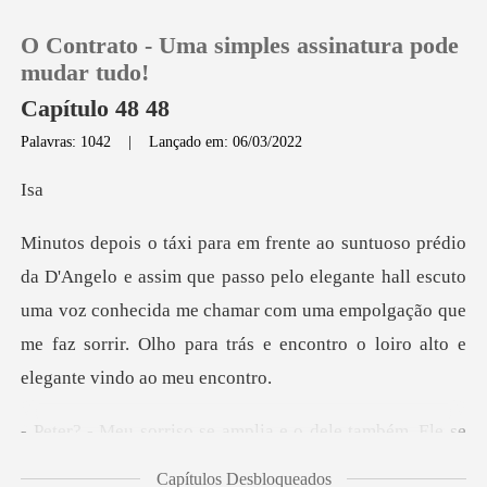
O Contrato - Uma simples assinatura pode
mudar tudo!
Capítulo 48 48
Palavras: 1042
|
Lançado em: 06/03/2022
0
s
Loja
so pelo elegante hall escuto
Histórico
uma voz conhecida me chamar com uma empolgação que
me
Sair
Baixar App
a e o dele também. Ele se
aprox
Capítulos Desbloqueados