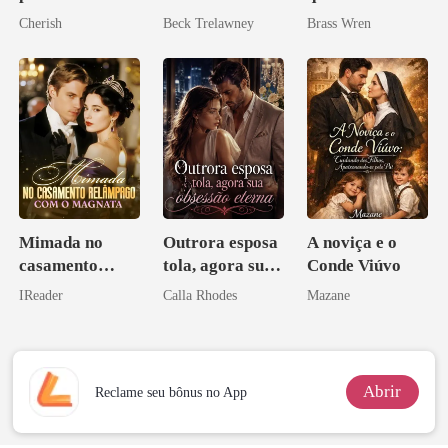
mundial
Cherish
Beck Trelawney
Brass Wren
Mimada no
Outrora esposa
A noviça e o
casamento
tola, agora sua
Conde Viúvo
relâmpago com
obsessão eterna
IReader
Calla Rhodes
Mazane
o magnata
Abrir
Reclame seu bônus no App