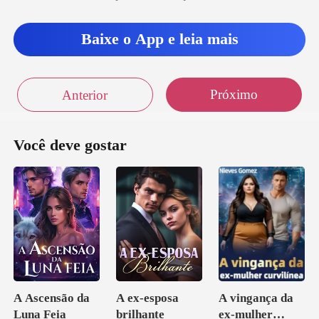
Baixe o App e leia mais
Próximo
Anterior
Você deve gostar
A Ascensão da
A ex-esposa
A vingança da
Luna Feia
brilhante
ex-mulher