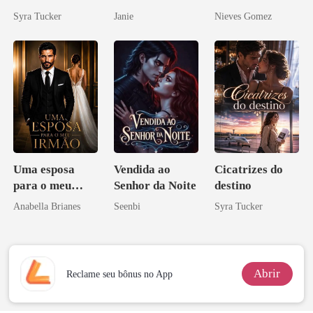
curvilínea
Syra Tucker
Janie
Nieves Gomez
Uma esposa
Vendida ao
Cicatrizes do
para o meu
Senhor da Noite
destino
irmão
Anabella Brianes
Seenbi
Syra Tucker
Abrir
Reclame seu bônus no App