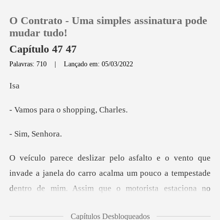
O Contrato - Uma simples assinatura pode
mudar tudo!
Capítulo 47 47
Palavras: 710
|
Lançado em: 05/03/2022
0
s
Loja
a o shoppin
Histórico
, Sen
Sair
mpestade
Baixar App
dentro de mim. Assim que o motorista estaciona no
estacionamento no shopping, o segurança
Capítulos Desbloqueados