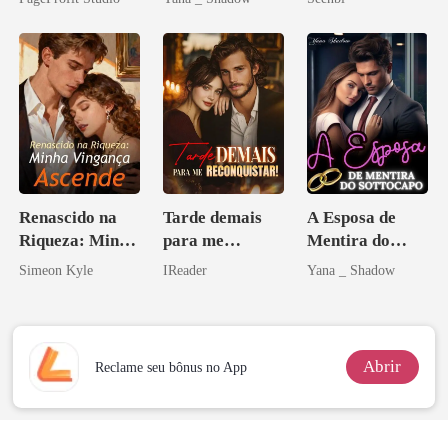
grego
Renascido na
Tarde demais
A Esposa de
Riqueza: Minha
para me
Mentira do
Vingança
reconquistar!
Sottocapo
Simeon Kyle
IReader
Yana _ Shadow
Ascende
Abrir
Reclame seu bônus no App