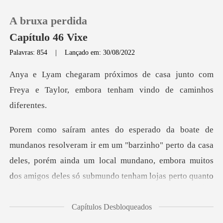
A bruxa perdida
Capítulo 46 Vixe
Palavras: 854
|
Lançado em: 30/08/2022
0
a junto com
Freya e Taylor, embora t
Loja
Histórico
rzinho" perto da casa
Sair
deles, porém ainda um local mundano, embora muitos
dos ami
Baixar App
Capítulos Desbloqueados