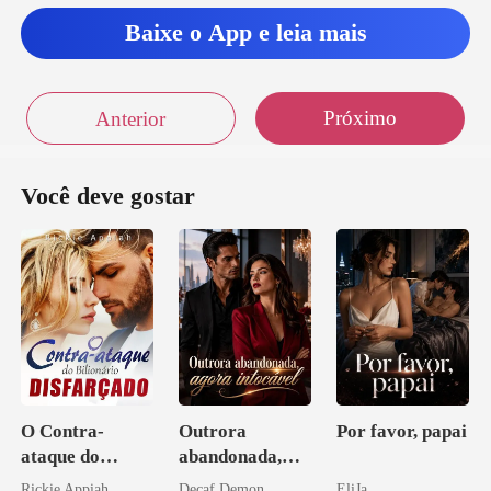
Baixe o App e leia mais
Próximo
Anterior
Você deve gostar
O Contra-
Outrora
Por favor, papai
ataque do
abandonada,
Bilionário
agora intocável
Rickie Appiah
Decaf Demon
EliJa