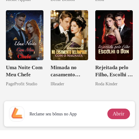
Disfarçado
Uma Noite Com
Mimada no
Rejeitada pelo
Meu Chefe
casamento
Filho, Escolhi o
relâmpago com
Don
PageProfit Studio
IReader
Roda Kinder
o magnata
Abrir
Reclame seu bônus no App