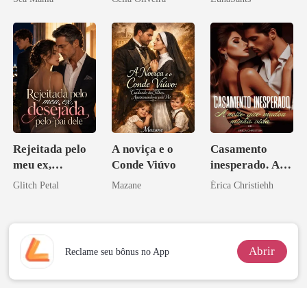
Rejeitada pelo
A noviça e o
Casamento
meu ex,
Conde Viúvo
inesperado. A
desejada pelo
noite que mudou
Glitch Petal
Mazane
Érica Christiehh
pai dele
minha vida
Abrir
Reclame seu bônus no App