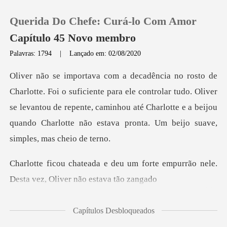
Querida Do Chefe: Curá-lo Com Amor
Capítulo 45 Novo membro
Palavras: 1794
|
Lançado em: 02/08/2020
0
a ele controlar tudo. Oliver
Loja
se levantou de repente, caminhou até Charlotte e a beij
Histórico
Sair
um forte empurrão nele.
Desta v
Baixar App
Capítulos Desbloqueados