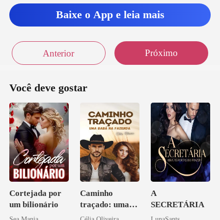
Baixe o App e leia mais
Próximo
Anterior
Você deve gostar
Cortejada por
Caminho
A
um bilionário
traçado: uma
SECRETÁRIA
babá na fazenda
Sea Mania
Célia Oliveira
LunaSants