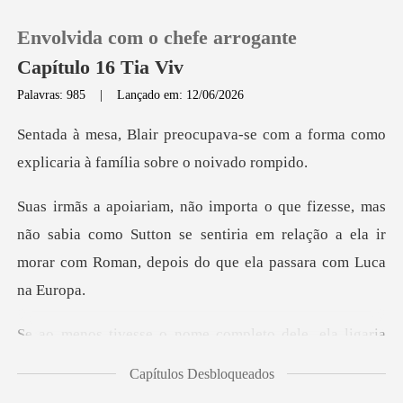
Envolvida com o chefe arrogante
Capítulo 16 Tia Viv
Palavras: 985
|
Lançado em: 12/06/2026
0
se com a forma como
explicaria à
Loja
o sabia como Sutton se sentiria em relação a ela ir
Histórico
morar
Sair
me completo dele, ela li
Baixar App
Capítulos Desbloqueados