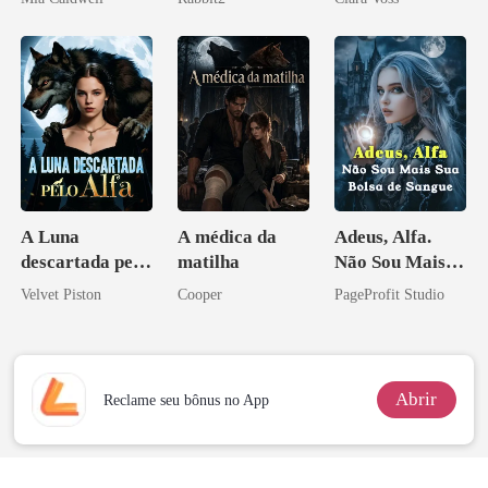
império
A Luna
A médica da
Adeus, Alfa.
descartada pelo
matilha
Não Sou Mais
Alfa
Sua Bolsa de
Velvet Piston
Cooper
PageProfit Studio
Sangue
Abrir
Reclame seu bônus no App