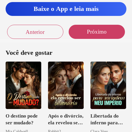
Baixe o App e leia mais
Próximo
Anterior
Você deve gostar
O destino pode
Após o divórcio,
Libertada do
ser mudado?
ela revelou ser
inferno para
bilionária
reivindicar meu
Mia Caldwell
Rabbit2
Clara Voss