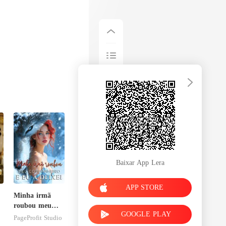
Baixar App Lera
APP STORE
Minha irmã
roubou meu
GOOGLE PLAY
m
companheiro e
PageProfit Studio
eu a deixei