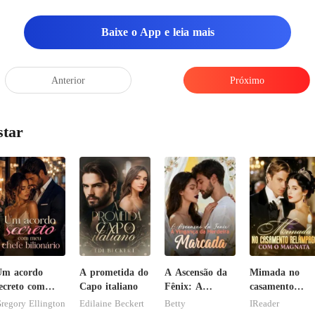
nto apoiava o
Baixe o App e leia mais
Anterior
Próximo
star
Um acordo
A prometida do
A Ascensão da
Mimada no
ecreto com
Capo italiano
Fênix: A
casamento
eu chefe
Vingança da
relâmpago co
regory Ellington
Edilaine Beckert
Betty
IReader
ilionário
Herdeira
o magnata