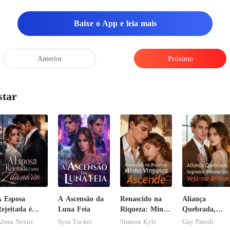
 chamou num
Baixe o App e leia mais
elia se sentou, s
Anterior
Próximo
star
 Esposa
A Ascensão da
Renascido na
Aliança
ejeitada é
Luna Feia
Riqueza: Minha
Quebrada,
ma Zilionária
Vingança
Segredos
lissa Nexus
Syra Tucker
Simeon Kyle
Gay Parodi
Ascende
Bilionários: