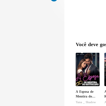
a
Você deve go
A Esposa de
A
Mentira do
R
Sottocapo
u
Yana _ Shadow
A