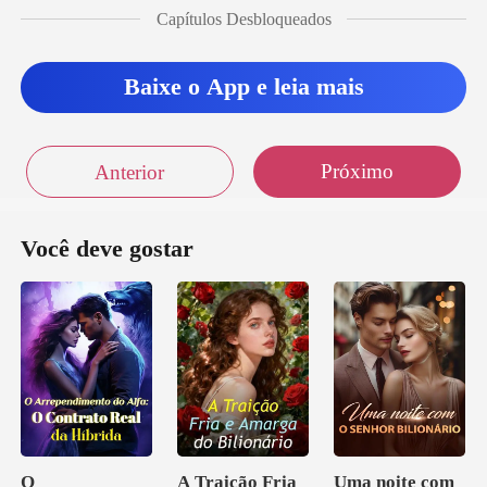
Capítulos Desbloqueados
Baixe o App e leia mais
Próximo
Anterior
Você deve gostar
O
A Traição Fria
Uma noite com