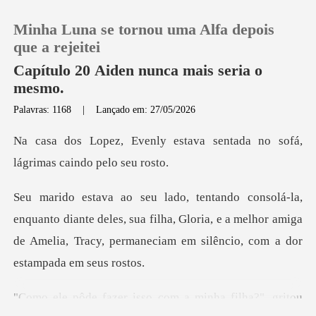
Minha Luna se tornou uma Alfa depois
que a rejeitei
Capítulo 20 Aiden nunca mais seria o
mesmo.
0
Palavras: 1168
|
Lançado em: 27/05/2026
stava sentada no sofá,
Loja
lágr
Histórico
ante deles, sua filha, Gloria, e a melhor amiga
Sair
de Amelia, Trac
Baixar App
o com a minha filha?", g