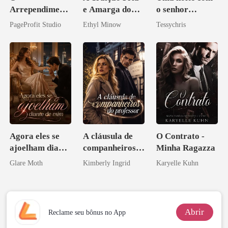
Arrependiment
e Amarga do
o senhor
o do Alfa: O
Bilionário
Bilionário
PageProfit Studio
Ethyl Minow
Tessychris
Contrato Real
da Híbrida
Agora eles se
A cláusula de
O Contrato -
ajoelham diante
companheiros
Minha Ragazza
de mim
do professor
Glare Moth
Kimberly Ingrid
Karyelle Kuhn
Abrir
Reclame seu bônus no App