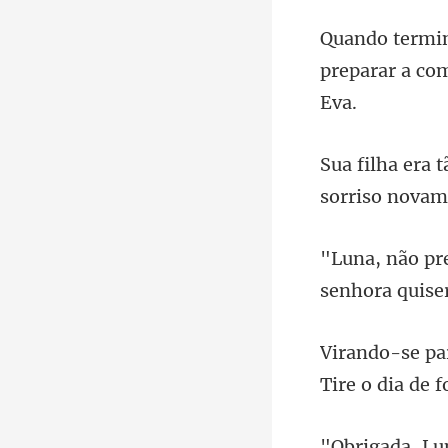
preparar a co
senh