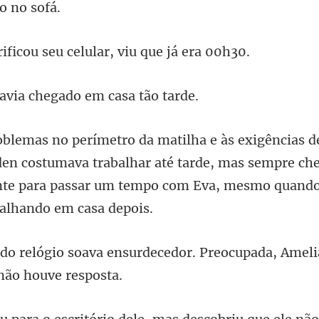
ou seu celular, vi
ia chegado em c
en costumava trabalhar até tarde, mas sempre ch
nte par
ecedor. Preocupada, Amelia