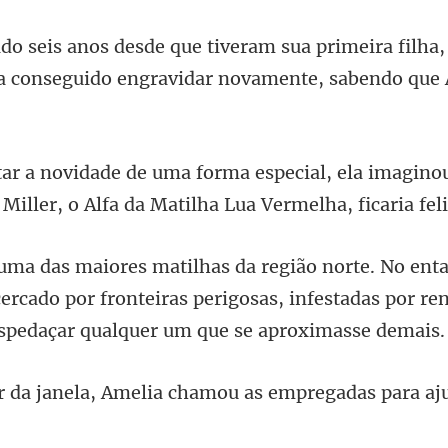
ira filha
ia conseguido engrav
, ela imagino
 Miller
 cercado por fronteiras perigosas, infestadas por
elia chamou as empregadas par