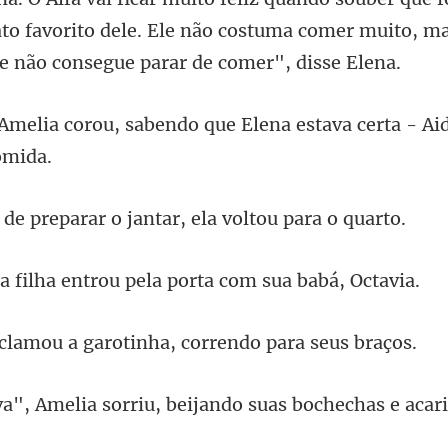
ato favorito dele. Ele não costuma comer muito, m
bendo que Elena estava certa -
parar o jantar, ela
entrou pela porta co
a garotinha, corren
iu, beijando suas bochechas