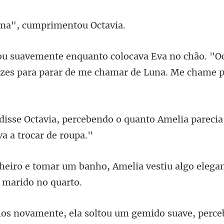
na", cumprim
o chão. "Oc
ezes para pa
do o quanto Amelia parecia 
o, Amelia vestiu algo elegan
soltou um gemido suave, perce