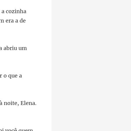
a a cozinha
r o que a
 noite, Elena.
cê quem