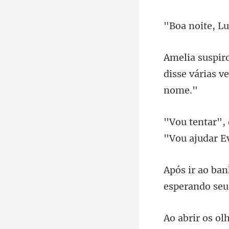
u
disse várias v