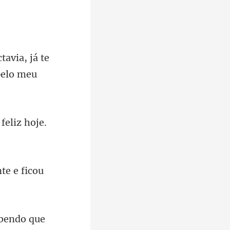
tavia, já te
feliz hoje
te e fi
be