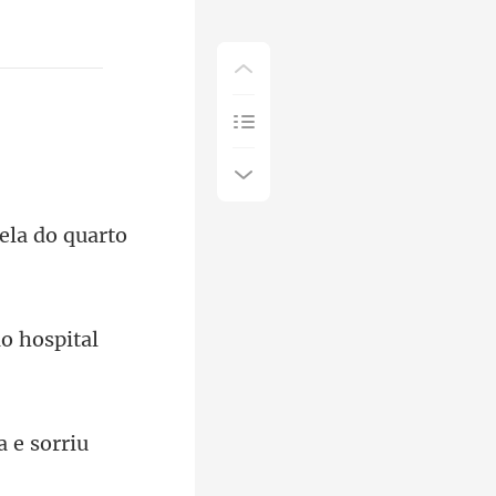
nela do quarto
ao hosp
a e sorriu