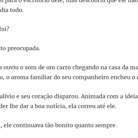
io dele, mas descobriu que ele n
to p
na casa da ma
u, o ar
u. Animada com a ideia
der
e continuava tão bo