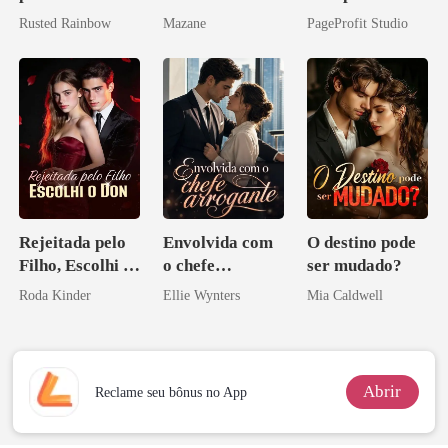
Preciosa
o do Alfa: O
Rusted Rainbow
Mazane
PageProfit Studio
princesa de uma
Contrato Real
família
da Híbrida
mafiosa!
Rejeitada pelo
Envolvida com
O destino pode
Filho, Escolhi o
o chefe
ser mudado?
Don
arrogante
Roda Kinder
Ellie Wynters
Mia Caldwell
Abrir
Reclame seu bônus no App