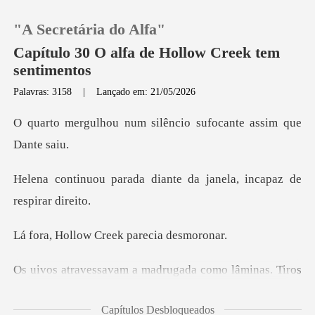
"A Secretária do Alfa"
Capítulo 30 O alfa de Hollow Creek tem
sentimentos
Palavras: 3158
|
Lançado em: 21/05/2026
0
m silêncio sufocante
Loja
diante da janela, inca
Histórico
Sair
ow Creek pare
Baixar App
oavam entre as árvores enquanto sombras monstruosas
Capítulos Desbloqueados
cruz