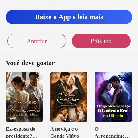
Baixe o App e leia mais
Próximo
Anterior
Você deve gostar
Ex-esposa do
A noviça e o
O
presidente?
Conde Viúvo
Arrependiment