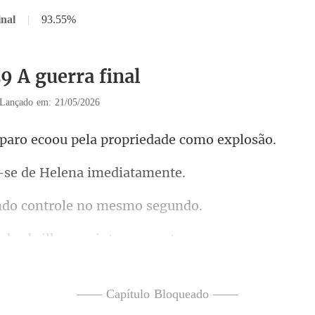
inal
|
93.55%
9 A guerra final
Lançado em: 21/05/2026
ecoou pela propri
-se de Helena
do controle no
os brilhavam in
—— Capítulo Bloqueado ——
avessou