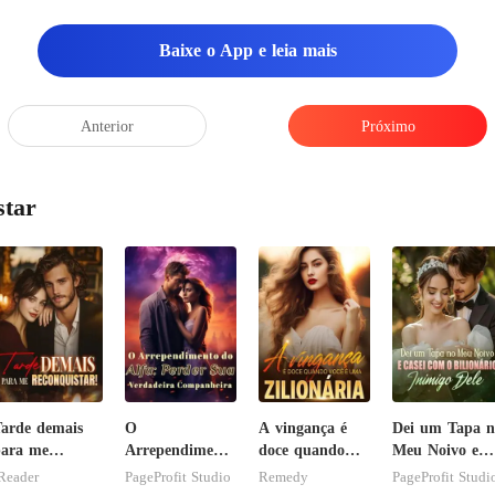
Baixe o App e leia mais
sparar enquanto Dante cami
Anterior
Próximo
star
arde demais
O
A vingança é
Dei um Tapa n
ara me
Arrependimento
doce quando
Meu Noivo e
econquistar!
do Alfa: Perder
você é uma
Casei com o
Reader
PageProfit Studio
Remedy
PageProfit Studi
Sua Verdadeira
zilionária
Bilionário