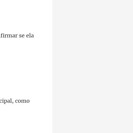
nfirma
cipa