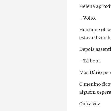
Vo
ssent
á b
rio pe
ra