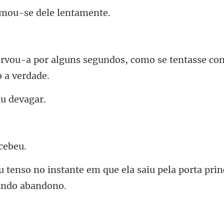
imou-se dele
gundos, como se tentasse co
iu
m que ela saiu pela porta prin