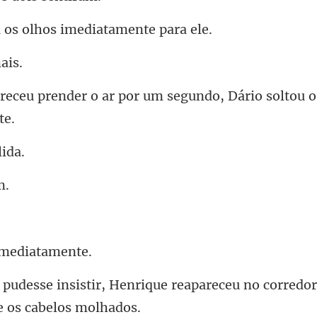
s olhos imediat
r por um segundo, Dário soltou
imedi
ique reapareceu no corredo