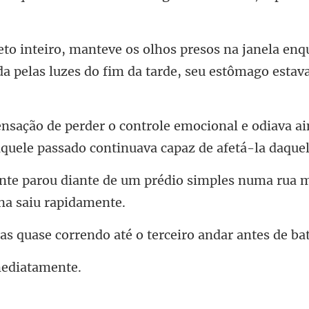
nela enq
a pelas luzes do fi
onal e odiava a
aquele pas
prédio simples numa rua m
rrendo até o terceiro and
med