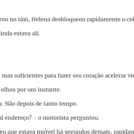
xi, Helena desbloqueou
inda e
entes para fazer seu cora
 olhos por
. Não depois d
endereço? - o mo
móvel há segundos demais, ra