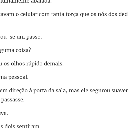
nuinamen
r com tanta força que os nó
ou-se
lgu
u os olhos
ema
a sala, mas ele segurou suav
s dois