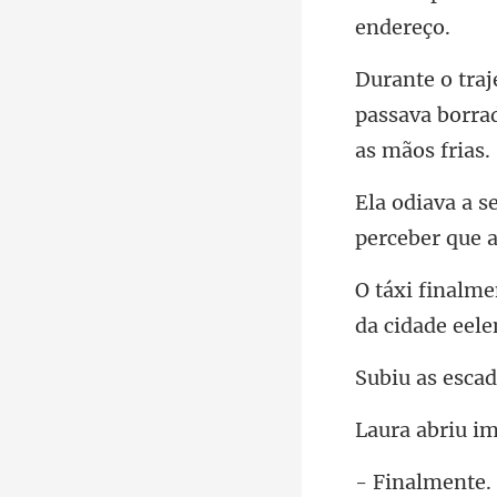
passava borrad
perceber que 
riu i
nalm