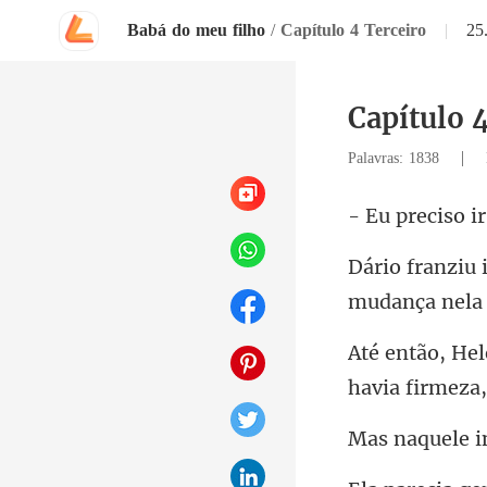
Babá do meu filho
/
Capítulo 4 Terceiro
|
25
Capítulo 
|
Palavras: 1838
eciso i
havia firm
uele i