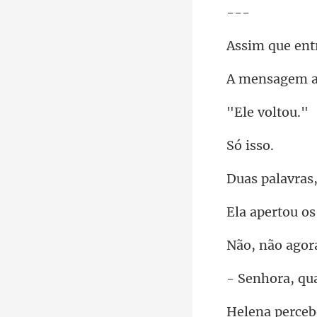
-
m a
vol
i
os