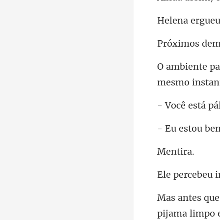
mos d
está
estou
nt
beu 