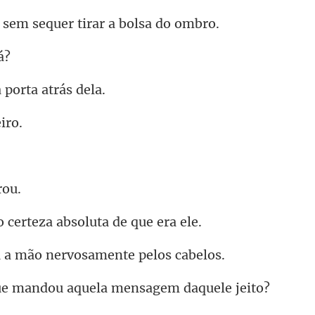
m sequer tirar a
a porta
certeza absolut
mão nervosamen
andou aquela mens