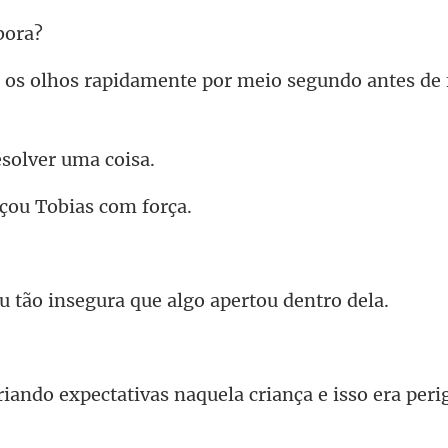
idamente por meio segundo
esolve
çou Tobia
insegura que algo
ativas naquela criança e iss