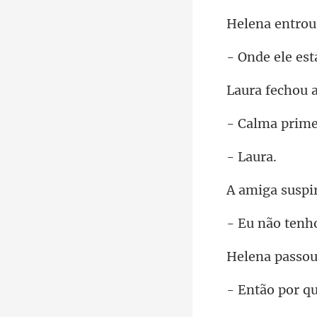
e ele
ou 
ma pr
La
ga su