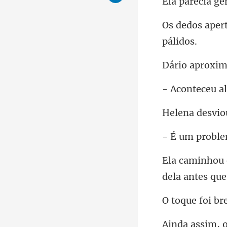
ge
oxim
ceu a
o
robl
e foi
m, o