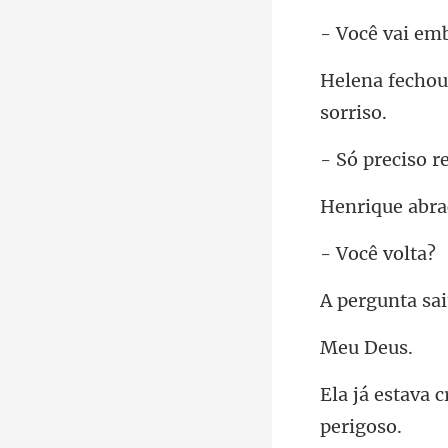
vai e
so r
ra
cê v
De