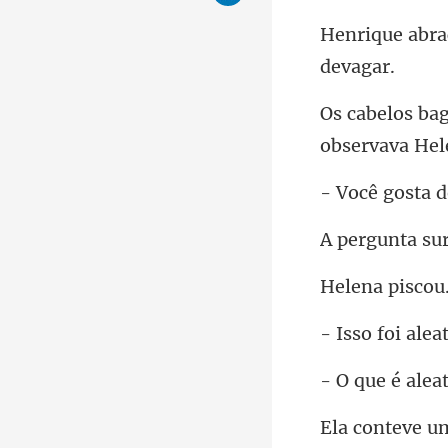
obser
osta 
ta su
na p
foi ale
e é al
teve u