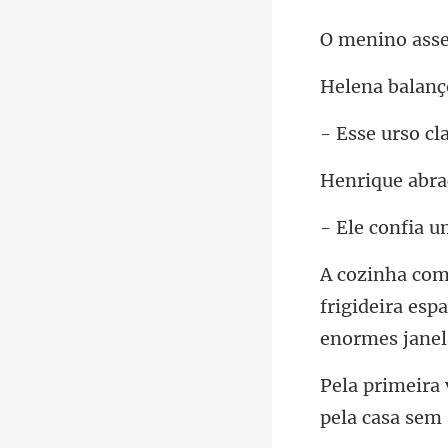
ss
l
abra
nfia 
frigideira es
pela casa