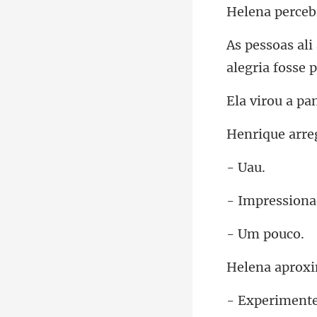
a per
aleg
a pa
arre
Ua
ressi
m p
peri