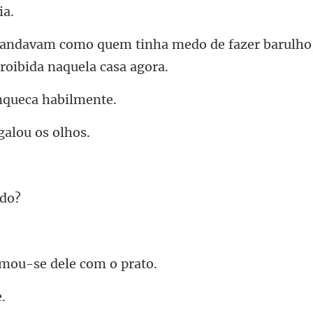
a medo de fazer barulho
nqueca
galou
imou-se dele