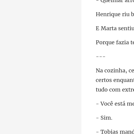
arr
-
certos enquan
tá me
Si
ias m