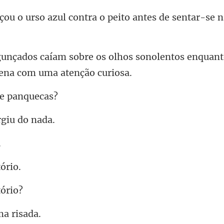
ul contra o peito antes de
olhos sonolentos enquant
de
rgi
m