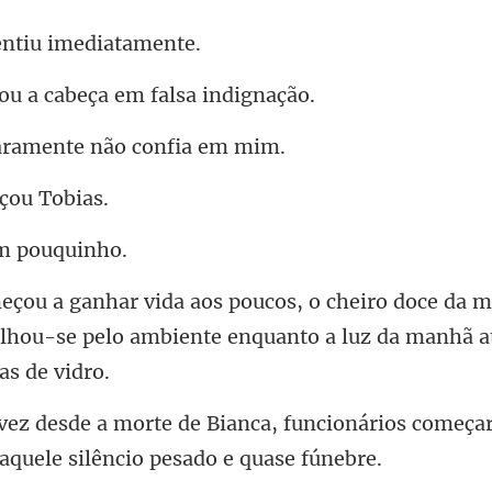
entiu im
a cabeça em fa
aramente não
çou
um
da m
palhou-se pelo ambiente enquant
funcionários começar