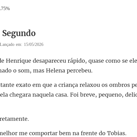
.75%
3 Segundo
Lançado em: 15/05/2026
pido, quase como se ele
s ombros pe
 ela chegara naq
r
me comportar bem n