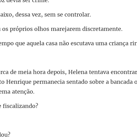
oz devi
xo, dessa vez, s
róprios olhos marej
e aquela casa não esc
ntrar
to Henrique permanecia se
 fis