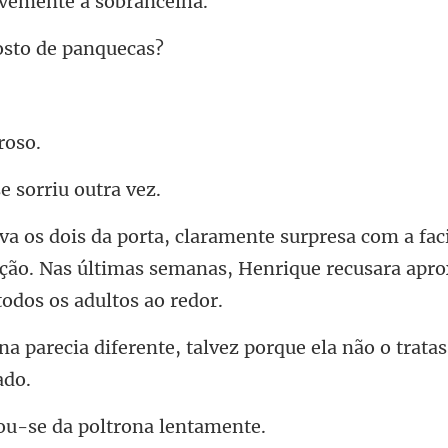
evemente a
osto de
e sorri
ac
ação. Nas últimas semanas, Henrique re
nte, talvez porque ela não o
u-se da poltro