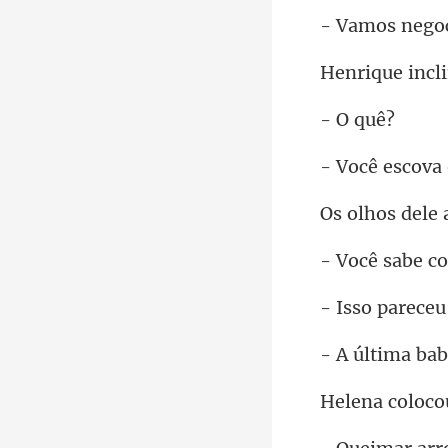
ego
incl
O
sabe co
areceu
bab