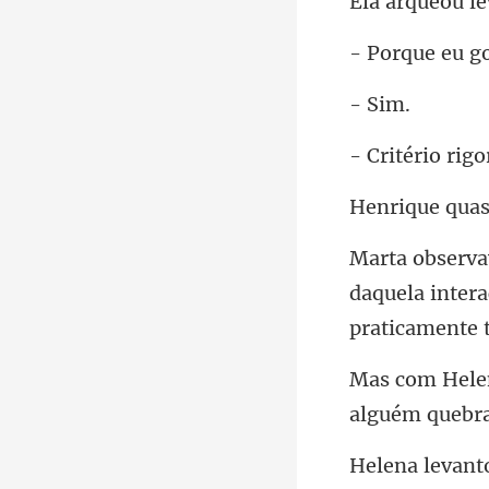
l
u g
Si
ério r
uas
daquela inter