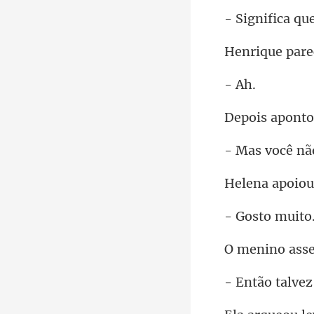
e
ponto
cê nã
sto
ss
lve