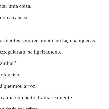
ciar u
inou
ntes sem reclamar e
arregalaram-se
 o
á quei
a mão no peito