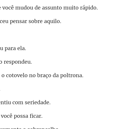
ocê mudou de assu
ceu pensar
u p
o r
cotovelo no br
entiu co
z você