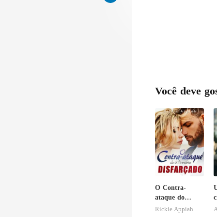
Você deve go
O Contra-
ataque do
c
Bilionário
Rickie Appiah
A
Disfarçado
b