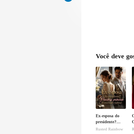
Você deve go
Ex-esposa do
presidente?
Preciosa
h
Rusted Rainbow
R
princesa de