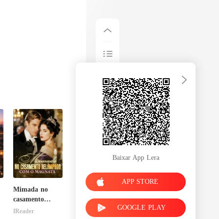
Baixar App Lera
APP STORE
Mimada no
casamento
GOOGLE PLAY
relâmpago com
IReader
o magnata