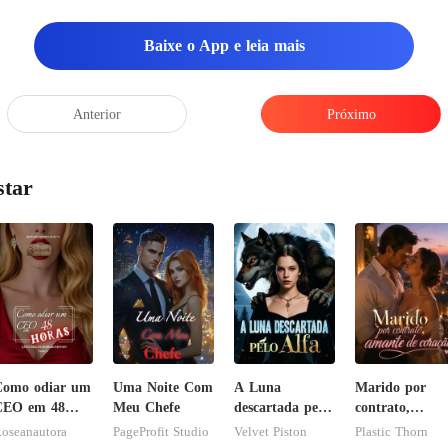
Baixe o App e leia mais
Anterior
Próximo
star
Como odiar um
Uma Noite Com
A Luna
Marido por
CEO em 48
Meu Chefe
descartada pelo
contrato,
oras
Alfa
amante de
oseanautora
PageProfit Studio
Velvet Piston
Plastic Thorn
coração