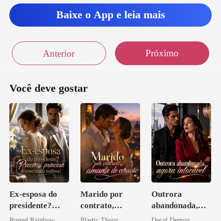
Baixe o App e leia mais
Próximo
Anterior
Você deve gostar
Ex-esposa do
Marido por
Outrora
presidente?
contrato,
abandonada,
Preciosa
amante de
agora intocável
Rusted Rainbow
Plastic Thorn
Decaf Demon