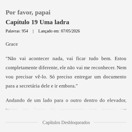
Por favor, papai
Capítulo 19 Uma ladra
Palavras: 954
|
Lançado em: 07/05/2026
0
r
Loja
diferente, ele não vai me reconhecer. Nem
vou precisar vê-lo. Só
Histórico
Sair
dor,
tentei me livrar do nervosismo que estava
Baixar App
Capítulos Desbloqueados