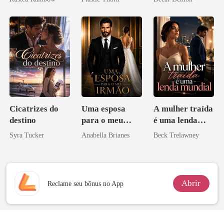
princesa de uma
coração
família
mafiosa!
Cicatrizes do
Uma esposa
A mulher traída
destino
para o meu
é uma lenda
irmão
mundial
Syra Tucker
Anabella Brianes
Beck Trelawney
Abrir
Reclame seu bônus no App