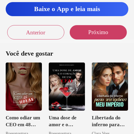
ao bo
Baixe o App e leia mais
ensei
Próximo
Anterior
Você deve gostar
Como odiar um
Uma dose de
Libertada do
CEO em 48
amor e o
inferno para
horas
coração de um
reivindicar meu
Roseanautora
Roseanautora
Clara Voss