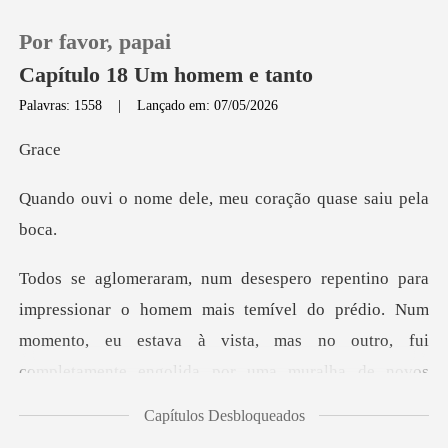
Por favor, papai
Capítulo 18 Um homem e tanto
Palavras: 1558
|
Lançado em: 07/05/2026
0
r
dele, meu coração q
Loja
Histórico
mível do prédio. Num
Sair
momento, eu estava à vista, mas no outro, fui
completament
Baixar App
Capítulos Desbloqueados