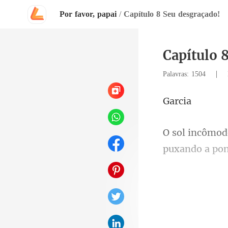
Por favor, papai
/
Capítulo 8 Seu desgraçado!
Capítulo 
|
Palavras: 1504
rc
puxa
uve re