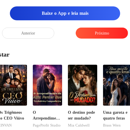
lábios no travesseiro. "Ch
Baixe o App e leia mais
Anterior
Próximo
,
star
s Trigêmeos
O
O destino pode
Uma garota e
do CEO Viúvo
Arrependimento
ser mudado?
quatro feras
do Alfa: Perder
CINVAN
PageProfit Studio
Mia Caldwell
Brass Wren
Sua Verdadeira