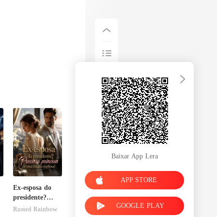
Baixar App Lera
APP STORE
Ex-esposa do
presidente?
GOOGLE PLAY
Preciosa
Rusted Rainbow
princesa de