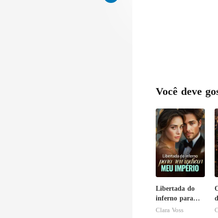
a na
testa
Você deve go
Libertada do
O
inferno para
reivindicar meu
Clara Voss
império