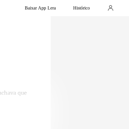
Baixar App Lera
Histórico
achava que
caía para