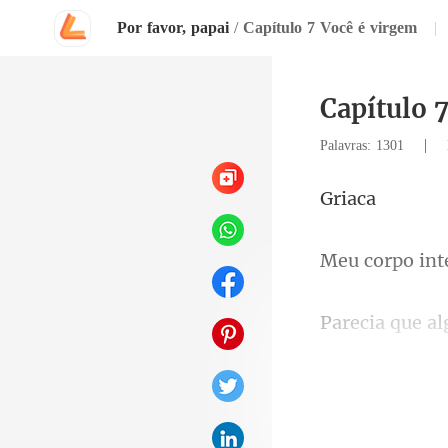
Por favor, papai
/
Capítulo 7 Você é virgem
|
Capítulo 
|
Palavras: 1301
ia
int
s