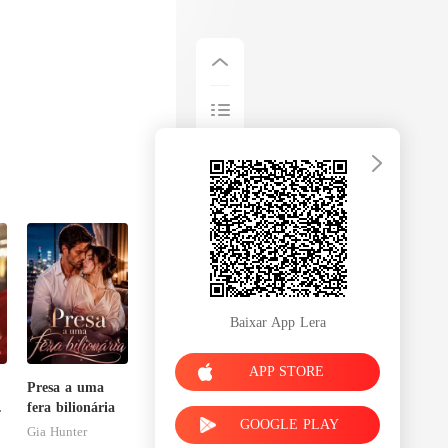
Baixar App Lera
APP STORE
Presa a uma
fera bilionária
GOOGLE PLAY
Gia Hunter
sa