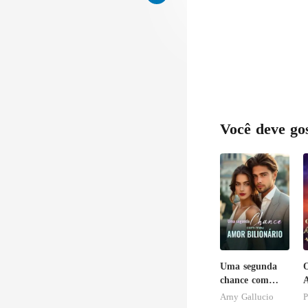
trás contra o 
Você deve go
Uma segunda
chance com
A
meu amor
d
Arny Gallucio
P
bilionário
S