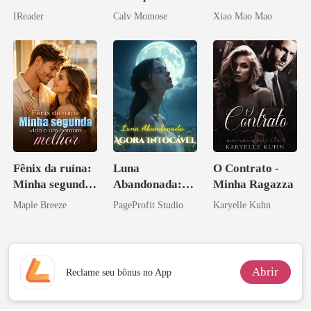
relâmpago com
rompido
Rejeitados, Eu
IReader
Calv Momose
Xiao Mao Mao
o magnata
Me Casei com o
Rival do Meu
Ex
Fênix da ruína:
Luna
O Contrato -
Minha segunda
Abandonada:
Minha Ragazza
vida e um
Agora Intocável
Maple Breeze
PageProfit Studio
Karyelle Kuhn
homem melhor
Abrir
Reclame seu bônus no App