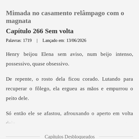
Mimada no casamento relâmpago com o
magnata
Capítulo 266 Sem volta
Palavras: 1719
|
Lançado em: 13/06/2026
0
so, num beijo intenso,
Loja
pos
Lutando para
Histórico
recuperar o fôlego, ela
Sair
tou, afrouxando o ap
Baixar App
Capítulos Desbloqueados
ainda tentando entender o