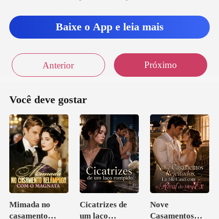
Baixe o App e leia mais
o
Próximo
Anterior
Você deve gostar
Mimada no
Cicatrizes de
Nove
casamento
um laço
Casamentos