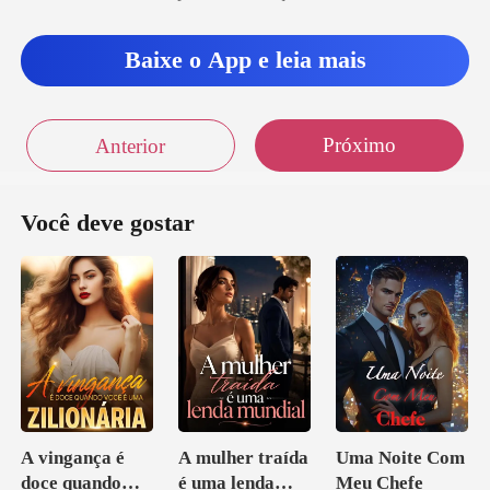
Baixe o App e leia mais
Próximo
Anterior
Você deve gostar
A vingança é
A mulher traída
Uma Noite Com
doce quando
é uma lenda
Meu Chefe