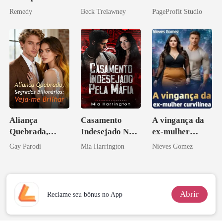
você é uma
mundial
Remedy
Beck Trelawney
PageProfit Studio
zilionária
Aliança
Casamento
A vingança da
Quebrada,
Indesejado Na
ex-mulher
Segredos
Máfia
curvilínea
Gay Parodi
Mia Harrington
Nieves Gomez
Bilionários:
Veja-me Brilhar
Abrir
Reclame seu bônus no App