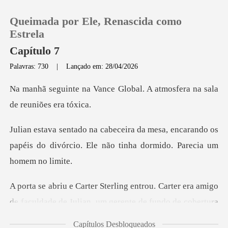
Queimada por Ele, Renascida como
Estrela
Capítulo 7
Palavras: 730
|
Lançado em: 28/04/2026
0
Global. A atmosfera na sa
Loja
, encarando os
Histórico
papéis do divórcio. Ele não
Sair
er era amigo
Baixar App
de faculdade de Julian, um gerente
Capítulos Desbloqueados