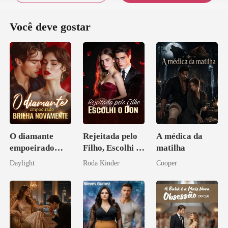
Você deve gostar
O diamante
Rejeitada pelo
A médica da
empoeirado
Filho, Escolhi o
matilha
brilha
Don
Daylight
Roda Kinder
Cooper
novamente