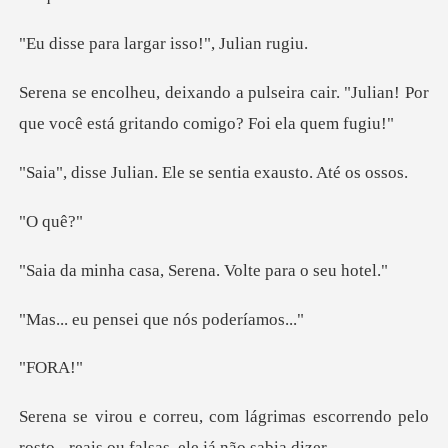
largar isso!"
ira cair. "Julian! Por
que você está
n. Ele se sentia ex
q
sa, Serena. Volte
nsei que nós
OR
imas escorrendo pelo
rosto - reais