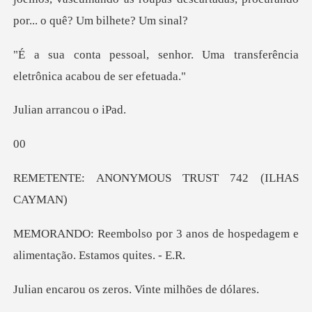
or. Uma transferência
eletrô
arranco
YMOUS TRUST 742
anos de hospedagem e
alimen
s zeros. Vinte m