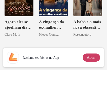
Agora eles se
A vingança da
A babá é a mais
ajoelham diante
ex-mulher
nova obsessão
de mim
curvilínea
do CEO
Glare Moth
Nieves Gomez
Roseanautora
Abrir
Reclame seu bônus no App