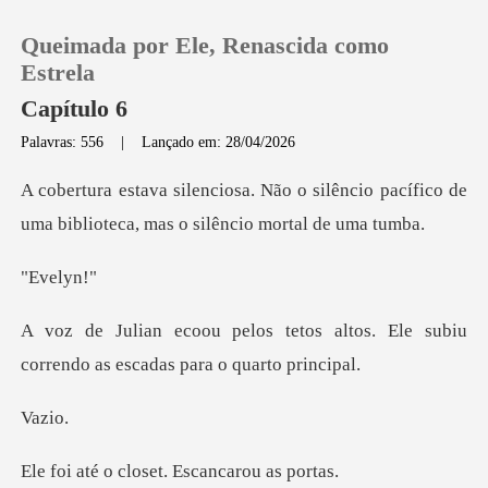
Queimada por Ele, Renascida como
Estrela
Capítulo 6
Palavras: 556
|
Lançado em: 28/04/2026
0
silêncio pacífico de
Loja
uma biblioteca
ely
Histórico
os altos. Ele subiu
Sair
correndo as
Baixar App
zi
closet. Escanc