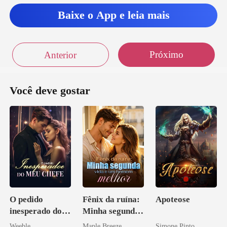
Baixe o App e leia mais
Próximo
Anterior
Você deve gostar
O pedido
Fênix da ruína:
Apoteose
inesperado do
Minha segunda
meu chefe
vida e um
Weeble
Maple Breeze
Simone Pinto