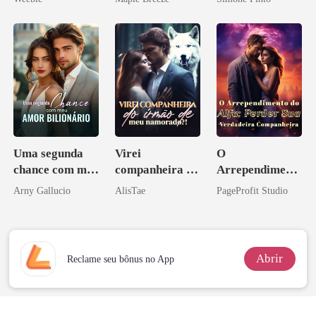
homem melhor
Uma segunda
Virei
O
chance com meu
companheira do
Arrependiment
amor bilionário
irmão de meu
o do Alfa:
Arny Gallucio
AlisTae
PageProfit Studio
namorado?!
Perder Sua
Verdadeira
Companheira
Abrir
Reclame seu bônus no App