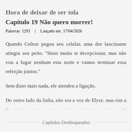
Hora de deixar de ser tola
Capítulo 19 Não quero morrer!
Palavras: 1293
|
Lançado em: 17/04/2026
0
seu peito. "Sinto muito te decepcionar, mas não
Loja
vou a luga
Histórico
nada, ele ate
Sair
Elyse, mas sim a
de Brent, que soava af
Baixar App
Capítulos Desbloqueados