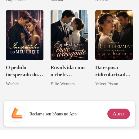
Bilionários:
Veja-me Brilhar
O pedido
Envolvida com
Da esposa
inesperado do
o chefe
ridicularizada à
meu chefe
arrogante
irmã que
Weeble
Ellie Wynters
Velvet Piston
ninguém ousa
desafiar
Abrir
Reclame seu bônus no App