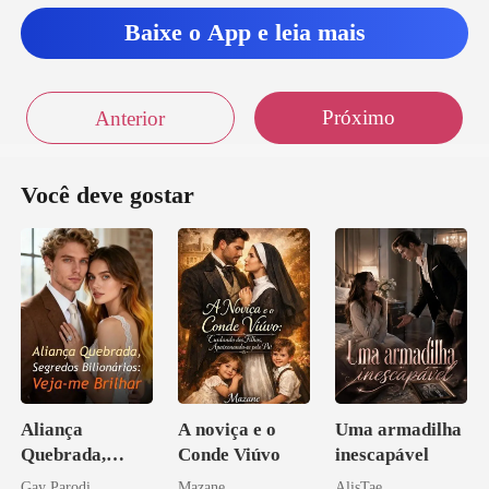
Baixe o App e leia mais
Próximo
Anterior
Você deve gostar
Aliança
A noviça e o
Uma armadilha
Quebrada,
Conde Viúvo
inescapável
Segredos
Gay Parodi
Mazane
AlisTae