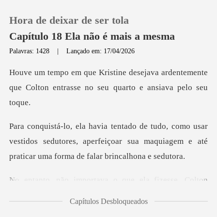
Hora de deixar de ser tola
Capítulo 18 Ela não é mais a mesma
Palavras: 1428
|
Lançado em: 17/04/2026
0
va ardentemente
que Colton entrasse n
Loja
ar
Histórico
vestidos sedutores, aperfeiçoar sua maquiagem e at
Sair
va o que ela fizesse, C
Baixar App
Capítulos Desbloqueados