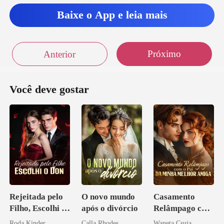
Baixe o App e leia mais
Próximo
Anterior
Você deve gostar
Rejeitada pelo
O novo mundo
Casamento
Filho, Escolhi o
após o divórcio
Relâmpago com
Don
o Pai da Minha
Roda Kinder
Calla Rhodes
Waneta Csuja