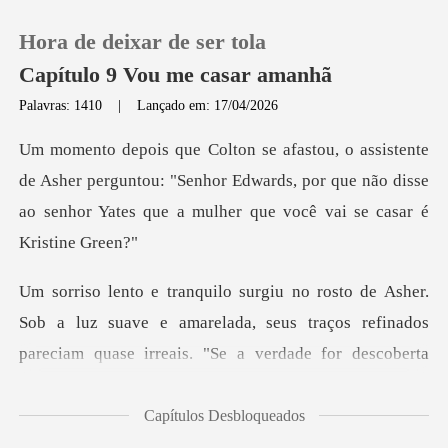
Hora de deixar de ser tola
Capítulo 9 Vou me casar amanhã
Palavras: 1410
|
Lançado em: 17/04/2026
0
her perguntou: "Senhor Edwards, por que não disse
Loja
ao senhor
Histórico
Sair
ob a luz suave e amarelada, seus traços refinados
pareci
Baixar App
Capítulos Desbloqueados